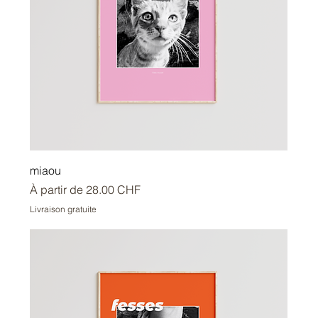
miaou
Prix promotionnel
À partir de
28.00 CHF
Livraison gratuite