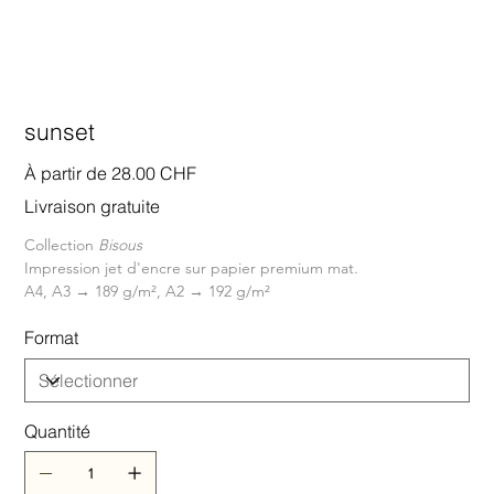
sunset
Prix
À partir de
28.00 CHF
Livraison gratuite
Collection 
Bisous
Impression jet d'encre sur papier premium mat.
A4, A3 → 189 g/m², A2 → 192 g/m²
Format
Quantité