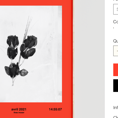
Co
Qu
In
Ch