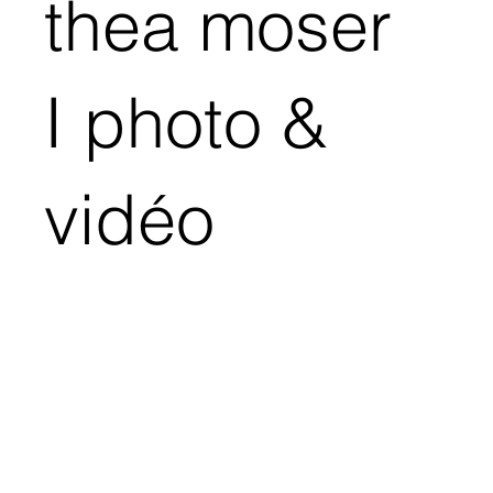
thea moser
I photo &
vidéo