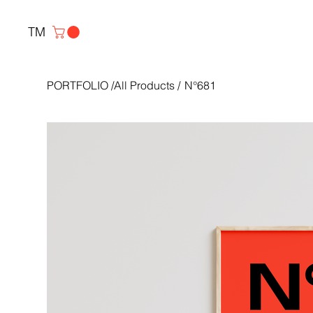
TM
PORTFOLIO
/
All Products
/
N°681