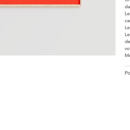
da
Le
ca
Le
Le
de
vo
Me
Po
CONTACT
SHOP