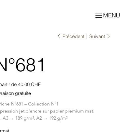
MENU
Précédent
Suivant
N°681
Prix
partir de
40.00 CHF
vraison gratuite
fiche N°681 – Collection N°1
pression jet d'encre sur papier premium mat.
, A3 → 189 g/m², A2 → 192 g/m²
rmat