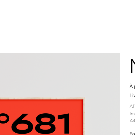
À 
Li
Af
Im
A4
Fo